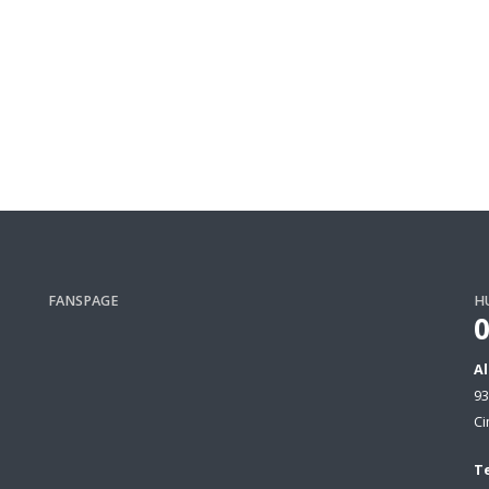
FANSPAGE
H
A
93
Ci
Te