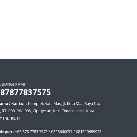
UBUNGI KAMI
087877837575
lamat Kantor :
Komplek Kota Mas
,
Jl. Kota Mas Raya No.
, RT. 008, RW. 005, Cipageran, Kec. Cimahi Utara, Kota
mahi. 40511
lepon :
+62 878 7783 7575 / 0228660051 / 081220889975