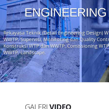
ENGINEERING
Rekayasa Teknik (Detail Engineering Design) 
WWTP. Supervisi, Monitoring dan Quality Contr
Konstruksi WTP dan WWTP. Comissioning WTP
WWTP. Landscape.
GALERI
VIDEO