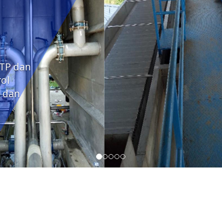
WTP dan
ol
 dan